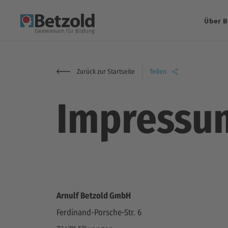
Über B
Zurück zur Startseite
Teilen
Impressu
Arnulf Betzold GmbH
Ferdinand-Porsche-Str. 6