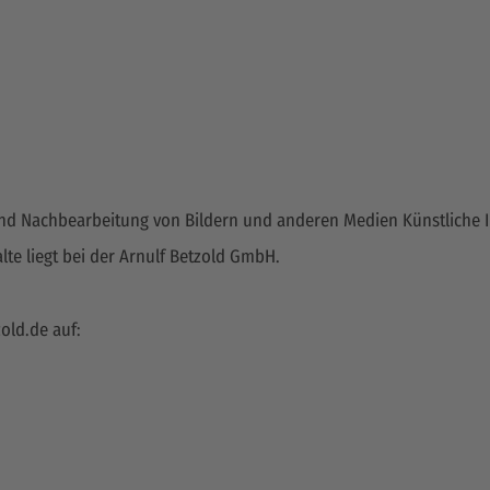
 und Nachbearbeitung von Bildern und anderen Medien Künstliche Int
lte liegt bei der Arnulf Betzold GmbH.
old.de auf: