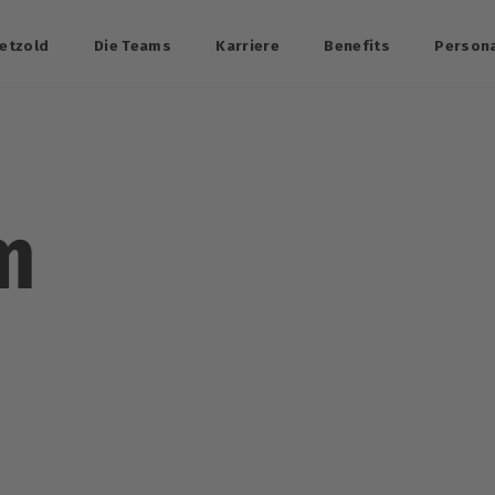
etzold
Die Teams
Karriere
Benefits
Person
m