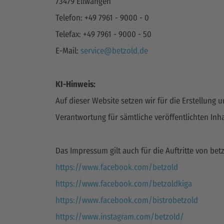
73479 Ellwangen
Telefon: +49 7961 - 9000 - 0
Telefax: +49 7961 - 9000 - 50
E-Mail:
service@betzold.de
KI-Hinweis:
Auf dieser Website setzen wir für die Erstellung
Verantwortung für sämtliche veröffentlichten Inha
Das Impressum gilt auch für die Auftritte von betz
https://www.facebook.com/betzold
https://www.facebook.com/betzoldkiga
https://www.facebook.com/bistrobetzold
https://www.instagram.com/betzold/