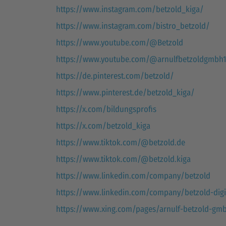
https://www.instagram.com/betzold_kiga/
https://www.instagram.com/bistro_betzold/
https://www.youtube.com/@Betzold
https://www.youtube.com/@arnulfbetzoldgmbh
https://de.pinterest.com/betzold/
https://www.pinterest.de/betzold_kiga/
https://x.com/bildungsprofis
https://x.com/betzold_kiga
https://www.tiktok.com/@betzold.de
https://www.tiktok.com/@betzold.kiga
https://www.linkedin.com/company/betzold
https://www.linkedin.com/company/betzold-digi
https://www.xing.com/pages/arnulf-betzold-gm