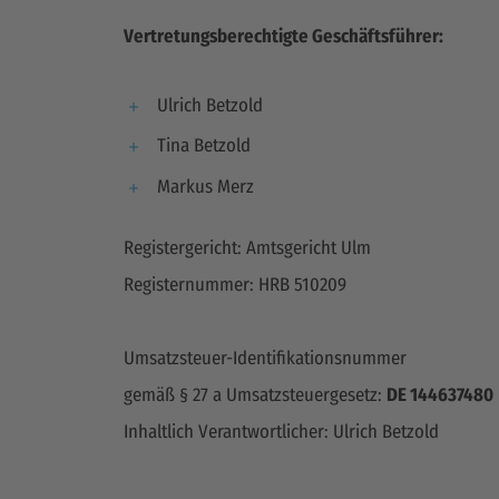
Vertretungsberechtigte Geschäftsführer:
Ulrich Betzold
Tina Betzold
Markus Merz
Registergericht: Amtsgericht Ulm
Registernummer: HRB 510209
Umsatzsteuer-Identifikationsnummer
gemäß § 27 a Umsatzsteuergesetz:
DE 144637480
Inhaltlich Verantwortlicher: Ulrich Betzold