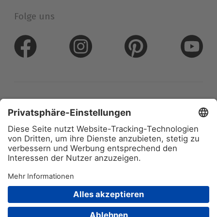
Folge uns
Datenschutz
Impressum
Arnulf Betzold GmbH
Ferdinand-Porsche-Str. 6
73479 Ellwangen