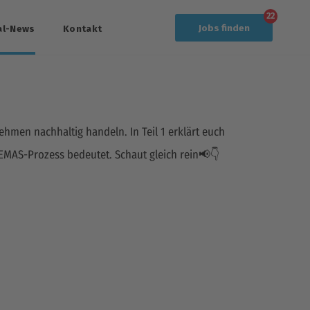
22
Jobs
finden
al-News
Kontakt
ehmen nachhaltig handeln. In Teil 1 erklärt euch
 EMAS-Prozess bedeutet. Schaut gleich rein📢👇