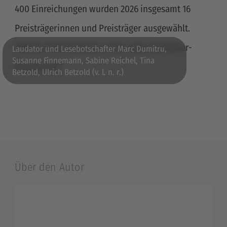
400 Einreichungen wurden 2026 insgesamt 16
Preisträgerinnen und Preisträger ausgewählt.
Weitere Informationen unter www.deutscher-
Laudator und Lesebotschafter Marc Dumitru,
Susanne Finnemann, Sabine Reichel, Tina
lesepreis.de.
Betzold, Ulrich Betzold (v. l. n. r.)
Über den Autor