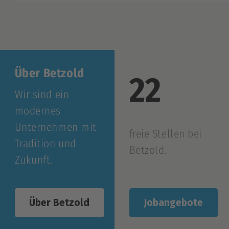
Über Betzold
22
Wir sind ein
modernes
Unternehmen mit
freie Stellen bei
Tradition und
Betzold.
Zukunft.
Jobangebote
Über Betzold