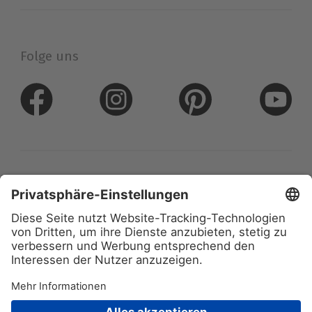
Folge uns
Datenschutz
Impressum
Arnulf Betzold GmbH
Ferdinand-Porsche-Str. 6